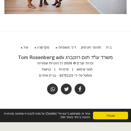
בית
תחומי העיסוק
דיני משפחה
מקרקעין
עוד
משרד עו"ד תום רוזנברג Tom Rosenberg adv
זכויות יוצרים © 2026 כל הזכויות שמורות
תנאי שימוש
|
פרטיות
|
נגישות
מופעל על-ידי
SITE123
-
בניית אתרים
אתר זה משתמש ב"עוגיות" (Cookie) על-מנת להבטיח שתהנה מהחוויה
הבנתי!
הטובה ביותר באתר שלך.