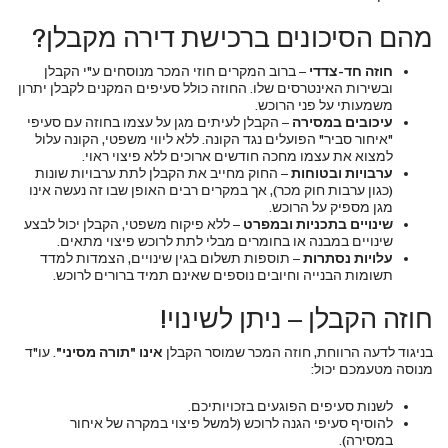
מהם הסיכונים ברכישת דירה מקבלן?
חוזה חד-צדדי
– ברוב המקרים חוזי המכר מנוסחים ע"י הקבלן
ובשירות האינטרסים שלו. החוזה כולל סעיפים המקנים לקבלן יתרון
משמעותי על פני הרוכש.
עיכובים במסירה
– הקבלן לעיתים מגן על עצמו בחוזה עם סעיפי
"איחור סביר" הפועלים נגד הקונה. ללא ליווי משפטי, הקונה עלול
למצוא את עצמו מחכה חודשים ארוכים ללא פיצוי ראוי.
ערבויות ובטוחות
– החוק מחייב את הקבלן לתת ערבויות שונות
(כגון ערבות חוק מכר), אך במקרים רבים האופן שבו זה נעשה אינו
מגן מספיק על הרוכש.
שינויים בתכניות ובמפרט
– ללא פיקוח משפטי, הקבלן יכול לבצע
שינויים במבנה או בחומרים מבלי לתת לרוכש פיצוי מתאים.
עלויות נסתרות
– תוספות תשלום בגין שינויים, הצמדות למדד
תשומות הבנייה וחיובים נוספים שאינם תמיד ברורים לרוכש.
חוזה הקבלן – ניתן לשינוי!
בניגוד לדעה הרווחת, חוזה המכר שמוסר הקבלן
אינו "תורה מסיני"
. עו"ד
מנוסה מטעמכם יכול:
לשנות סעיפים הפוגעים בזכויותיכם.
להוסיף סעיפי הגנה לרוכש (למשל פיצוי במקרה של איחור
במסירה).