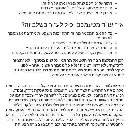
ויתור על זכותכם לנהל משא ומתן על החוזה.
חיוב כספי במקרה של ביטול העסקה מצדכם.
אובדן "דמי רצינות" ששולמו, גם אם טרם נחתם חוזה מלא.
איך עו"ד מטעמכם יכול לעזור בשלב זה?
בדיקה אם המסמך מהווה התחייבות משפטית מחייבת או מסמך
לא מחייב.
שינוי או מחיקה של סעיפים בעייתיים.
הבטחת שמירת זכויותיכם לפני העברת כל סכום כספי.
מתן ייעוץ מקדים שיכול למנוע כניסה לעסקה בתנאים מקפחים.
לכן ההמלצה הברורה היא: אל תחתמו על שום מסמך – לא "הצעה
לרכישה", לא "דמי רצינות" ולא כל מסמך ראשוני אחר – לפני
שקיבלתם ייעוץ משפטי מעו"ד מנוסה מטעמכם.
כבר בשלב זה ניתן
למנוע טעויות יקרות ולשפר את תנאי העסקה.
כמי שמלווה רוכשי דירות במשך שנים רבות, אני , עו"ד תום רוזנברג – רואה
מקרוב את ההתרגשות לצד החששות שמלווים כל עסקת נדל"ן, ובפרט
רכישת דירה מקבלן. לא פעם מגיעים אליי לקוחות אחרי שכבר חתמו על
מסמכים ראשוניים או חוזים שנוסחו בלעדית לטובת הקבלן, מבלי שהבינו
עד כמה הם פוגעים בזכויותיהם. הניסיון שלי מלמד שהבדל קטן בליווי
המשפטי – ובמי מייצג אתכם – יכול לשנות מהותית את תנאי העסקה ואת
השקט הנפשי שלכם לאורך כל הדרך. אני רואה בתפקידי לא רק ככתיבה או
בדיקה של חוזה, אלא כשליחות: להגן עליכם, לחסוך לכם סיכונים מיותרים
ולהבטיח שההשקעה הגדולה ביותר בחייכם תתבצע בצורה הבטוחה