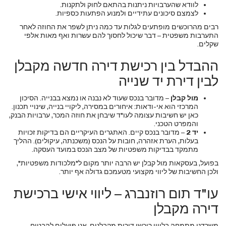
לוודא שהערבויות ניתנות בהתאם לחוק ולתקנות.
לצמצם סיכונים עתידיים ולמנוע הפתעות כספיות.
רבים מהרוכשים מופתעים לגלות עד כמה ניתן לשפר את החוזה לאחר
התערבות משפטית – דבר שיכול לחסוך להם עשרות ואף מאות אלפי
שקלים.
ההבדל בין רכישת דירה חדשה מקבלן
לבין דירת יד שנייה
מול קבלן
– מדובר בנכס שעוד לא נבנה או נמצא בבנייה. הסיכון
המרכזי הוא אי-ודאות: איחורים במסירה, ליקויי בנייה, שינויי תכנון.
כאן יש חשיבות עצומה לעו"ד שיבחן את חוזה המכר, ערבויות הבנק,
והמפרט הטכני.
יד 2
– מדובר בנכס קיים. האתגרים העיקריים הם בדיקות זכויות
בעלות, הערת אזהרה, חובות על הנכס (משכנתה, עיקולים). ההליך
מתמקד בבדיקות משפטיות של מצב הנכס במועד העסקה.
בפועל, בעסקאות מול קבלן יש הרבה יותר מקום ל"מלכודות משפטיות",
ולכן החשיבות של ליווי מקצועי מטעמכם גדולה אף יותר.
עו"ד תום רוזנברג – ליווי אישי ברכישת
דירה מקבלן
משרדנו מתמחה בליווי רוכשי דירות מקבלנים. אנו פועלים להבטיח