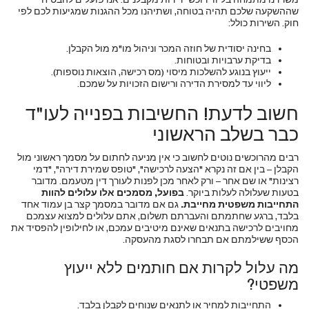
שההשקעה שלכם תהיה בטוחה, ושתיהנו מכל ההגנות שמגיעות לכם לפי
חוק. השירות כולל:
בחינה יסודית של חוזה המכר וניהול מו"מ מול הקבלן.
בדיקת ערבויות ובטוחות.
ייעוץ בנוגע להשלכות מיסוי (מס רכישה, הוצאות נוספות).
ליווי עד למסירת הדירה ורישום הזכויות על שמכם.
חשוב לדעת! החשיבות בפנייה לעו"ד
כבר בשלב הראשוני
רבים מהרוכשים נוטים לחשוב כי אין מניעה לחתום על מסמך ראשוני מול
הקבלן – בין אם זה נקרא "הצעה לרכישה", "טופס שמירת דירה", "דמי
רצינות" או שם אחר – ורק לאחר מכן לפנות לעורך דין מטעמם. מדובר
בטעות שעלולה לעלות ביוקר.
בפועל, מסמכים אלו עלולים להוות
התחייבות משפטית מחייבת.
גם אם מדובר במסמך קצר בן עמוד אחד
בלבד, ברגע שחתמתם והעברתם תשלום, אתם עלולים למצוא עצמכם
מחויבים לרכישה בתנאים שאינם מיטיבים עמכם, או לחילופין להפסיד את
הכסף ששילמתם אם תבחרו לסגת מהעסקה.
מה עלול לקרות אם חותמים ללא ייעוץ
משפטי?
התחייבות למחיר או לתנאים שנוחים לקבלן בלבד.