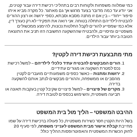
כמי שמלווה משפחות ולקוחות רבים בתהליכי רכישת דירה עבור קטינים,
אני יודע עד כמה מדובר בצעד מרגש אך גם מאתגר. כל מקרה מביא איתו
סיפור ייחודי – בין אם זו מתנה מסבא וסבתא, כספי ירושה או רצון ההורים
להבטיח לילדיהם התחלה בטוחה. אני רואה את תפקידי לא רק כעורך דין,
אלא כמי שמסייע להורים לקבל החלטות נכונות, להימנע ממכשולים
משפטיים ומיסויים, ולהבטיח שההשקעה החשובה הזו תניב את התוצאה
הטובה ביותר עבור הילדים.
מתי מתבצעת רכישת דירה לקטין?
הורים המבקשים להבטיח עתיד כלכלי לילדיהם
– למשל רכישת
נכס למטרת השקעה או מגורים עתידיים.
ירושות ומתנות
– כאשר כספים משמעותיים מועברים לקטין
מהסבים או ממשפחה, וההורים מבקשים לנתב אותם להשקעה
בדירה.
מקרים של פיצויים
– למשל פיצויים שקיבל קטין בעקבות תאונה או
תביעה משפטית, והשימוש בכספים לטובת דירה.
ההיבט המשפטי – הליך מול בית המשפט
בשל היות הקטין חסר כשירות משפטית, כל פעולה ברכישת דירה על שמו
מחייבת
קבלת אישור מבית המשפט לענייני משפחה
, לפי סעיף 20
לחוק הכשרות המשפטית והאפוטרופסות.ההליך כולל: