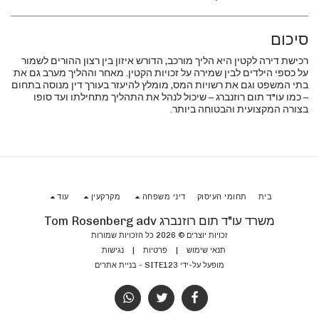
סיכום
רכישת דירה לקטין היא הליך מורכב, הדורש איזון בין רצון ההורים לשמור
על כספי הילדים לבין שמירה על זכויות הקטין. מאחר וההליך מערב גם את
בתי המשפט וגם את רשויות המס, מומלץ להיעזר בעורך דין מנוסה בתחום
– כמו עו"ד תום רוזנברג – שיכול לנהל את התהליך מתחילתו ועד סופו
בצורה המקצועית והבטוחה ביותר.
בית
תחומי העיסוק
דיני משפחה
מקרקעין
עוד
משרד עו"ד תום רוזנברג Tom Rosenberg adv
זכויות יוצרים © 2026 כל הזכויות שמורות
תנאי שימוש
|
פרטיות
|
נגישות
מופעל על-ידי
SITE123
-
בניית אתרים