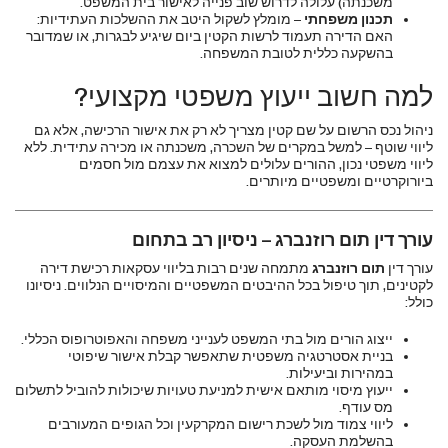
משכנתה) עלולה לדרוש שוב פנייה לאישור בית המשפט.
תכנון משפחתי
– מומלץ לשקול היטב את ההשלכות העתידיות:
האם הדירה תעמוד לרשות הקטין ביום שיגיע לבגרות, או שמדובר
בהשקעה כללית לטובת המשפחה.
למה חשוב ייעוץ משפטי מקצועי?
ניהול נכס הרשום על שם קטין מצריך לא רק את אישור הרכישה, אלא גם
ליווי שוטף – למשל במקרים של השכרה, משכנתה או מכירה עתידית. ללא
ליווי משפטי נכון, ההורים עלולים למצוא את עצמם מול חסמים
ביורוקרטיים ומשפטיים מיותרים.
עורך דין תום רוזנברג – ניסיון רב בתחום
עורך דין
תום רוזנברג
מתמחה שנים רבות בליווי עסקאות רכישת דירה
לקטינים, תוך טיפול בכל ההיבטים המשפטיים והמיסויים הנלווים. ניסיונו
כולל:
ייצוג הורים מול בתי המשפט לענייני משפחה והאפוטרופוס הכללי.
בניית אסטרטגיה משפטית שתאפשר קבלת אישור שיפוטי
במהירות וביעילות.
ייעוץ מיסוי מותאם אישית למניעת טעויות שיכולות להוביל לתשלום
מס עודף.
ליווי צמוד מול לשכת רישום המקרקעין וכל הגופים המעורבים
בהשלמת העסקה.