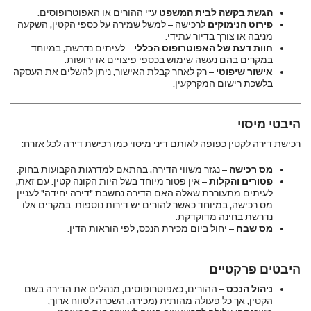
הגשת בקשה לבית המשפט
ע"י ההורים או האפוטרופוסים.
פירוט הנימוקים
לרכישה – למשל שמירה על כספי הקטין, השקעה
מניבה או צורך בדיור עתידי.
חוות דעת של האפוטרופוס הכללי
– לעיתים נדרשת, במיוחד
במקרים בהם נעשה שימוש בכספי פיצויים או ירושות.
אישור שיפוטי
– רק לאחר קבלת האישור, ניתן להשלים את העסקה
בלשכת רישום המקרקעין.
היבטי מיסוי
רכישת דירה לקטין כפופה לאותם דיני מיסוי כמו רכישת דירה לכל אזרח:
מס רכישה
– נגזר משווי הדירה, בהתאם למדרגות הקבועות בחוק.
פטורים והקלות
– אין פטור מיוחד בשל היות הקונה קטין. עם זאת,
לעיתים מתעוררת שאלה האם הדירה נחשבת "דירה יחידה" לעניין
מס רכישה, במיוחד כאשר להורים יש דירות נוספות. במקרים אלו
נדרשת בחינה מדוקדקת.
מס שבח
– יחול ביום מכירת הנכס, לפי הוראות הדין.
היבטים פרקטיים
ניהול הנכס
– ההורים, כאפוטרופוסים, מנהלים את הדירה בשם
הקטין, אך כל פעולה מהותית (מכירה, השכרה לטווח ארוך,